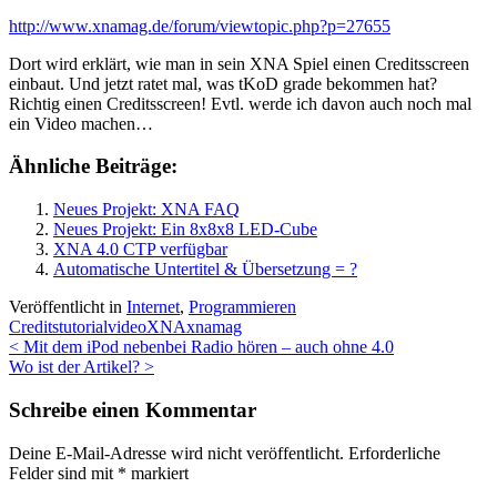
http://www.xnamag.de/forum/viewtopic.php?p=27655
Dort wird erklärt, wie man in sein XNA Spiel einen Creditsscreen
einbaut. Und jetzt ratet mal, was tKoD grade bekommen hat?
Richtig einen Creditsscreen! Evtl. werde ich davon auch noch mal
ein Video machen…
Ähnliche Beiträge:
Neues Projekt: XNA FAQ
Neues Projekt: Ein 8x8x8 LED-Cube
XNA 4.0 CTP verfügbar
Automatische Untertitel & Übersetzung = ?
Veröffentlicht in
Internet
,
Programmieren
Credits
tutorial
video
XNA
xnamag
Beitrags-
<
Mit dem iPod nebenbei Radio hören – auch ohne 4.0
Wo ist der Artikel?
>
Navigation
Schreibe einen Kommentar
Deine E-Mail-Adresse wird nicht veröffentlicht.
Erforderliche
Felder sind mit
*
markiert