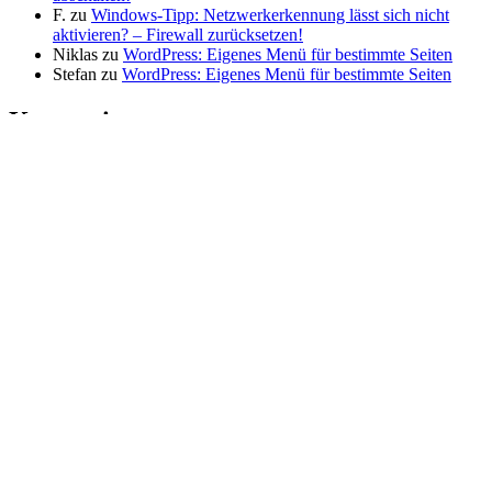
F.
zu
Windows-Tipp: Netzwerkerkennung lässt sich nicht
aktivieren? – Firewall zurücksetzen!
Niklas
zu
WordPress: Eigenes Menü für bestimmte Seiten
Stefan
zu
WordPress: Eigenes Menü für bestimmte Seiten
Kategorien
Allgemeines
(19)
Betriebsyteme
(62)
C#
(33)
Elektronik
(27)
Finnland
(6)
Hardware
(32)
Ideen & Gedanken
(34)
Internet
(39)
Interressantes
(49)
Linux
(27)
Mac/iOS
(17)
mein Blog
(30)
PHP
(18)
Programmieren
(81)
Projekte
(41)
Real-Life
(27)
Software
(66)