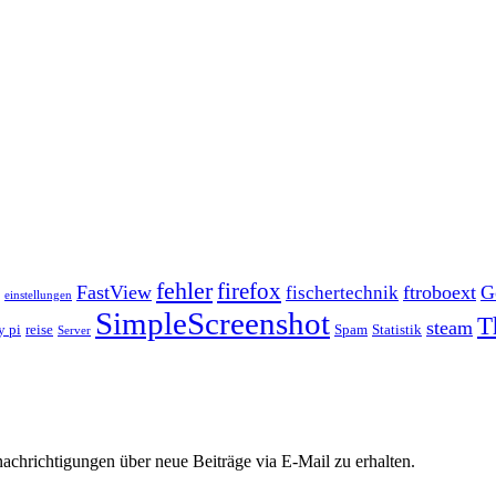
fehler
firefox
FastView
ftroboext
G
fischertechnik
einstellungen
SimpleScreenshot
T
steam
y pi
reise
Spam
Statistik
Server
chrichtigungen über neue Beiträge via E-Mail zu erhalten.