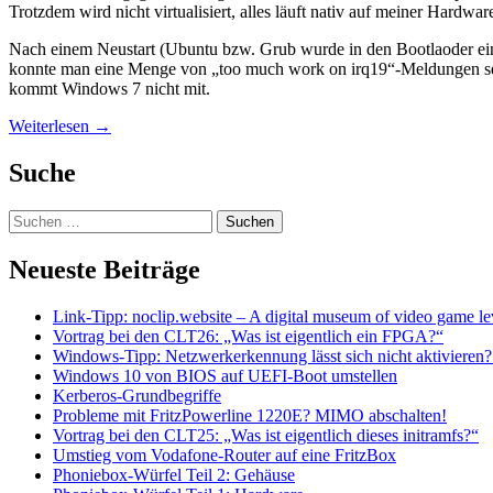
Trotzdem wird nicht virtualisiert, alles läuft nativ auf meiner Hardwar
Nach einem Neustart (Ubuntu bzw. Grub wurde in den Bootlaoder eingeb
konnte man eine Menge von „too much work on irq19“-Meldungen sehen
kommt Windows 7 nicht mit.
Weiterlesen
→
Suche
Suchen
nach:
Neueste Beiträge
Link-Tipp: noclip.website – A digital museum of video game le
Vortrag bei den CLT26: „Was ist eigentlich ein FPGA?“
Windows-Tipp: Netzwerkerkennung lässt sich nicht aktivieren?
Windows 10 von BIOS auf UEFI-Boot umstellen
Kerberos-Grundbegriffe
Probleme mit FritzPowerline 1220E? MIMO abschalten!
Vortrag bei den CLT25: „Was ist eigentlich dieses initramfs?“
Umstieg vom Vodafone-Router auf eine FritzBox
Phoniebox-Würfel Teil 2: Gehäuse