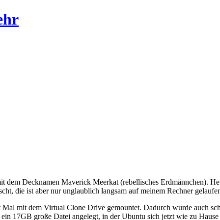
ehr
, mit dem Decknamen Maverick Meerkat (rebellisches Erdmännchen). He
scht, die ist aber nur unglaublich langsam auf meinem Rechner gelaufen
rst Mal mit dem Virtual Clone Drive gemountet. Dadurch wurde auch sc
e ein 17GB große Datei angelegt, in der Ubuntu sich jetzt wie zu Haus