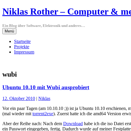
Springe
Niklas Rother – Computer & m
zum
Inhalt
Ein Blog über Software, Elektronik und anderes…
Menü
Startseite
Projekte
Impressum
wubi
Ubuntu 10.10 mit Wubi ausprobiert
12. Oktober 2010
|
Niklas
Vor ein paar Tagen (am 10.10.10 ;)) ist ja Ubuntu 10.10 erschienen
(mal wieder mit
torrent2exe
). Zuerst hatte ich die amd64 Version erwi
Aber der Reihe nach: Nach dem
Download
habe ich die iso Datei e
ein Passwort eingegeben, fertig. Dadurch wurde auf meiner Festplatt