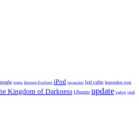
iPod
oogle
led cube
legenden von
gratis
Internet Explorer
javascript
update
he Kingdom of Darkness
Ubuntu
valve
vhdl