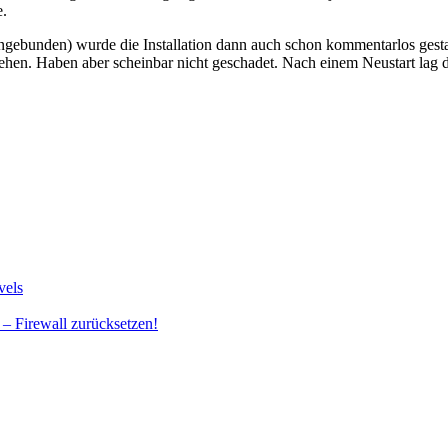
e.
unden) wurde die Installation dann auch schon kommentarlos gestartet.
. Haben aber scheinbar nicht geschadet. Nach einem Neustart lag der 
vels
 – Firewall zurücksetzen!