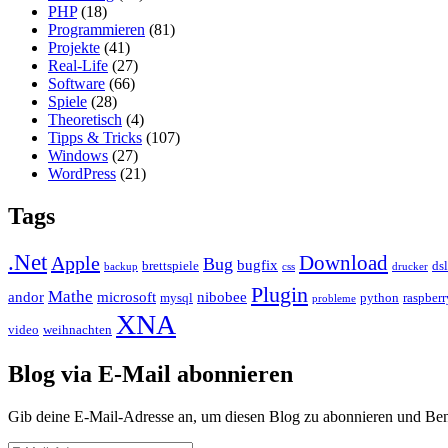
PHP
(18)
Programmieren
(81)
Projekte
(41)
Real-Life
(27)
Software
(66)
Spiele
(28)
Theoretisch
(4)
Tipps & Tricks
(107)
Windows
(27)
WordPress
(21)
Tags
.Net
Download
Apple
Bug
bugfix
brettspiele
dsl
backup
css
drucker
Plugin
Mathe
andor
microsoft
nibobee
mysql
python
raspberr
probleme
XNA
video
weihnachten
Blog via E-Mail abonnieren
Gib deine E-Mail-Adresse an, um diesen Blog zu abonnieren und Bena