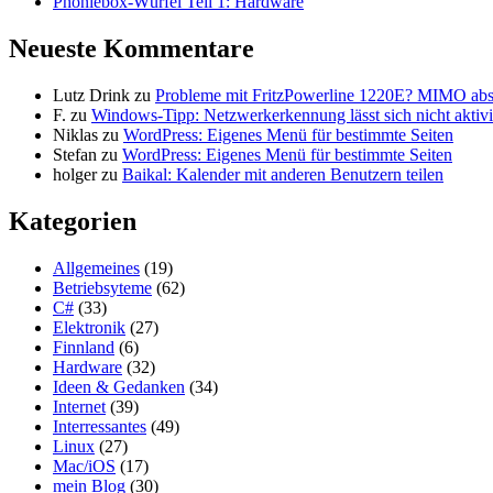
Phoniebox-Würfel Teil 1: Hardware
Neueste Kommentare
Lutz Drink
zu
Probleme mit FritzPowerline 1220E? MIMO abs
F.
zu
Windows-Tipp: Netzwerkerkennung lässt sich nicht aktivi
Niklas
zu
WordPress: Eigenes Menü für bestimmte Seiten
Stefan
zu
WordPress: Eigenes Menü für bestimmte Seiten
holger
zu
Baikal: Kalender mit anderen Benutzern teilen
Kategorien
Allgemeines
(19)
Betriebsyteme
(62)
C#
(33)
Elektronik
(27)
Finnland
(6)
Hardware
(32)
Ideen & Gedanken
(34)
Internet
(39)
Interressantes
(49)
Linux
(27)
Mac/iOS
(17)
mein Blog
(30)